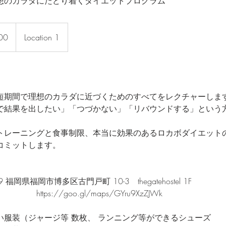
想のカラダにたどり着くダイエットプログラム
00
Location 1
短期間で理想のカラダに近づくためのすべてをレクチャーしま
で結果を出したい」「つづかない」「リバウンドする」という
トレーニングと食事制限、本当に効果のあるロカボダイエット
コミットします。
9 福岡県福岡市博多区古門戸町 10-3 thegatehostel 1F
oo.gl/maps/GYru9XzZJWk
い服装（ジャージ等 数枚、 ランニング等ができるシューズ