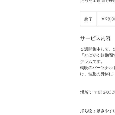
たった１週間で理
98,000
円
終了
終
￥98,0
了
サービス内容
１週間集中して、
「とにかく短期間
グラムです。
朝晩のパーソナル
け、理想の身体に
場所； 〒812-002
https://g
持ち物；動きやす